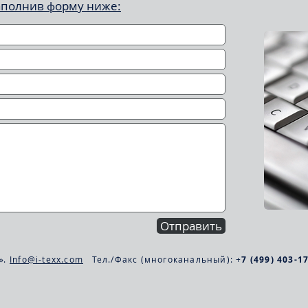
аполнив форму ниже:
Отправить
г».
Info@i-texx.com
Тел./Факс (многоканальный): +
7 (499) 403-17