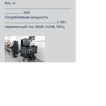
Вес, кг
......................................................................
................... 600
Потребляемая мощность
...................................................... 2 кВт,
переменный ток 380В /220В, 50Гц